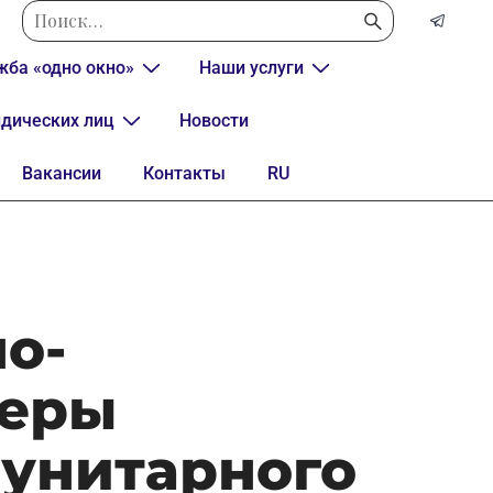
жба «одно окно»
Наши услуги
дических лиц
Новости
Вакансии
Контакты
RU
о-
феры
унитарного