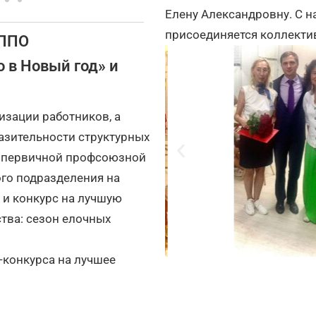
Елену Александровну. С 
присоединяется коллекти
 ППО
 в Новый год» и
 ёлочную иг
изации работников, а
азительности структурных
 первичной профсоюзной
ого подразделения на
 и конкурс на лучшую
тва: сезон елочных
-конкурса на лучшее