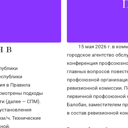
П
но окно»
за ваш вклад в общее
внимание профсоюза 
я в
15 мая 2026 г. в комму
городское агентство обсл
конференция профсоюзной
спублики
главных вопросов повестк
еспублики
профсоюзной организации
ия в Правила
ревизионной комиссии. П
есмотрены подходы
первичной профсоюзной о
и (далее — СПМ).
Балобан, заместителем п
 установления
в состав ревизионной ком
км/ч. Технические
ной,