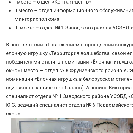
I место – отдел «Контакт-центр»
II место – отдел информационного обслуживани
Мингорисполкома
III место – отдел № 1 Заводского района УСЭБД 
В соответствии с Положением о проведении конку
елочную игрушку «Территория волшебства: сезон е
победителями стали: в номинации «Ёлочная игрушка
окно» I место — отдел № 8 Фрунзенского района УС
номинации «Елочная игрушка в белорусском стиле» дв
одинаковое количество баллов): Афонина Виктория
специалист отдела № 1 Заводского района УСЭБД 
Ю.С. ведущий специалист отдела № 6 Первомайског
окно».