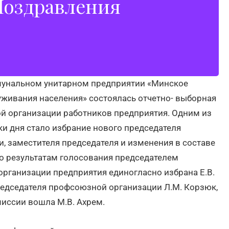
оздравления
 дело. Пусть эти добрые слова согревают вас, а
напоминает: вы — важная часть нашей команды!
нальном унитарном предприятии «Минское
уживания населения» состоялась отчетно- выборная
 организации работников предприятия. Одним из
и дня стало избрание нового председателя
, заместителя председателя и изменения в составе
о результатам голосования председателем
рганизации предприятия единогласно избрана Е.В.
редседателя профсоюзной организации Л.М. Корзюк,
иссии вошла М.В. Ахрем.