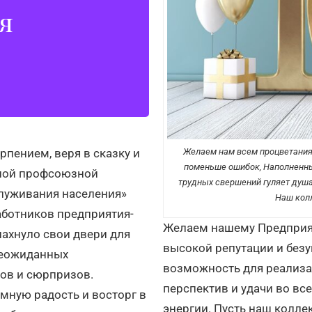
я
низуя различные
вий труда, отдыха и
ия
рпением, веря в сказку и
Желаем нам всем процветания, 
поменьше ошибок, Наполненных
чной профсоюзной
трудных свершений гуляет душа 
служивания населения»
Наш колл
аботников предприятия-
Желаем нашему Предприят
ахнуло свои двери для
высокой репутации и безу
 неожиданных
возможность для реализа
сов и сюрпризов.
перспектив и удачи во вс
мную радость и восторг в
энергии. Пусть наш колле