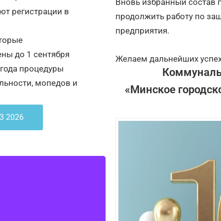
Вновь избранный состав 
ют регистрации в
продолжить работу по защ
предприятия.
оторые
ны до 1 сентября
Желаем дальнейших успех
6 года процедуры
Коммуналь
льности, мопедов и
«Минское городск
3 2026
 активно участвует в