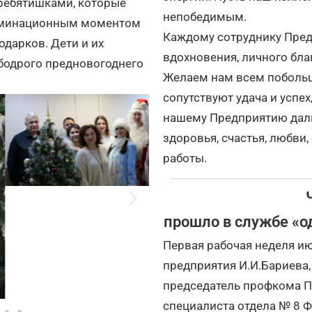
 ребятишками, которые
непобедимым.
льминационным моментом
Каждому сотруднику Пред
одарков. Дети и их
вдохновения, личного бла
бодрого предновогоднего
Желаем нам всем побольш
сопутствуют удача и успех
нашему Предприятию даль
здоровья, счастья, любви,
работы.
прошло в службе «о
Первая рабочая неделя ию
предприятия И.И.Бариева,
председатель профкома П
специалиста отдела № 8 