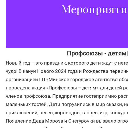
Мероприяти
социальной поддержке сотрудников, орга
мероприятия, направленные на улучшение усло
профессионального развит
Профсоюзы -
детям
Новый год – это праздник, которого дети ждут с нете
чудо! В канун Нового 2024 года и Рождества перви
организацией ГП «Минское городское агентство об
проведена акция «Профсоюзы – детям» для детей р
членов профсоюза. Предприятие гостеприимно расп
маленьких гостей. Дети погрузились в мир сказки,
приключений, песен, хороводов, танцев, игр, конкур
Появление Деда Мороза и Снегурочки вызвало огро