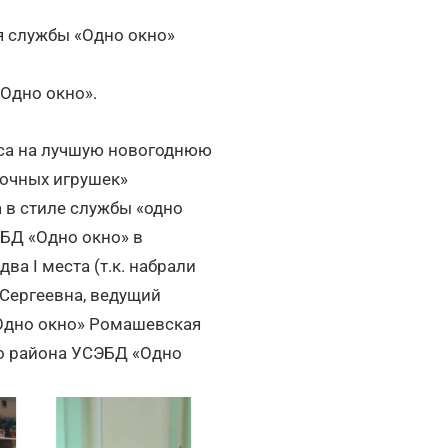
я службы «Одно окно»
«Одно окно».
рса на лучшую новогоднюю
лочных игрушек»
 в стиле службы «одно
ЭБД «Одно окно» в
а I места (т.к. набрали
 Сергеевна, ведущий
«Одно окно» Ромашевская
о района УСЭБД «Одно