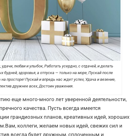
удачи, любви и улыбок, Работать усердно, с отдачей, и делать
 будней, здоровья, а отпуска — только на море, Пускай после
на просторе! Пускай и впредь нас ждет успех, Удача и везение,
ектив дружнее всех, Достоин уважения.
ию еще много-много лет уверенной деятельности,
пречного качества. Пусть всегда имеется
ции грандиозных планов, креативных идей, хороших
ем.Вам, коллеги, желаем новых идей, свежих сил и
ктив всегда будет дружным, сплоченным и