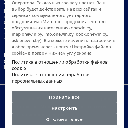
Оператора. Рекламных cookie у нас нет. Ваш
Минска
выбор будет действовать на всех сайтах и
Предварительная запись в службу «одно окно»
сервисах коммунального унитарного
города Минска
предприятия «Минское городское агентство
Сведения о прохождении документов через службу
обслуживания населения» (onewin.by,
«одно окно»
города Минска
Анкета оценки работы службы «одно окно» города
map.onewin.by, info.onewin.by, book.onewin.by,
Минска
ask.onewin.by). Вы можете изменить настройки в
любое время через кнопку «Настройка файлов
cookie» в правом нижнем углу экрана.
О портале
Статистика посещаемости
Политика в отношении обработки файлов
Написать письмо администратору
cookie
Политика в отношении обработки
персональных данных
Принять все
Разработано © 2026 Коммунальное унитарное
предприятие «Минское городское агентство
Настроить
обслуживания населения»
Отклонить все