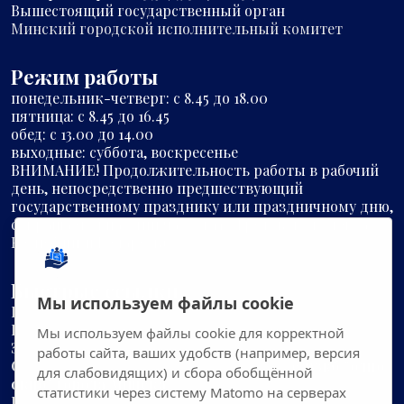
Вышестоящий государственный орган
Минский городской исполнительный комитет
Режим работы
понедельник-четверг: с 8.45 до 18.00
пятница: с 8.45 до 16.45
обед: с 13.00 до 14.00
выходные: суббота, воскресенье
ВНИМАНИЕ! Продолжительность работы в рабочий
день, непосредственно предшествующий
государственному празднику или праздничному дню,
сокращается на один час (ст.116 Трудового кодекса
Республики Беларусь)
Быстрые ссылки
Мы используем файлы cookie
Руководство
Информация
Мы используем файлы cookie для корректной
Электронные сервисы
работы сайта, ваших удобств (например, версия
Справочно-информационная система
служб "одно
для слабовидящих) и сбора обобщённой
окно" города Минска
статистики через систему Matomo на серверах
Интерактивная карта служб «одно окно» города